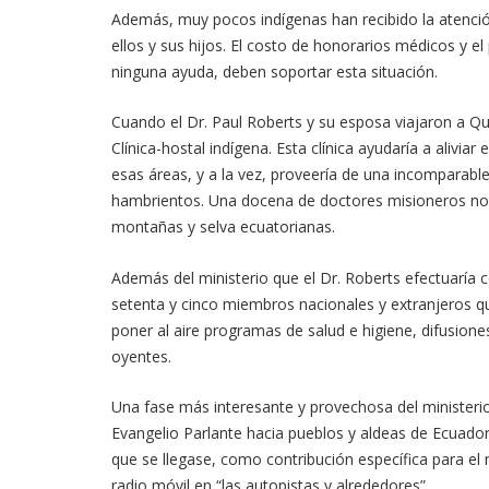
Además, muy pocos indígenas han recibido la atenc
ellos y sus hijos. El costo de honorarios médicos y e
ninguna ayuda, deben soportar esta situación.
Cuando el Dr. Paul Roberts y su esposa viajaron a 
Clínica-hostal indígena. Esta clínica ayudaría a aliviar 
esas áreas, y a la vez, proveería de una incomparable
hambrientos. Una docena de doctores misioneros no er
montañas y selva ecuatorianas.
Además del ministerio que el Dr. Roberts efectuaría 
setenta y cinco miembros nacionales y extranjeros q
poner al aire programas de salud e higiene, difusiones
oyentes.
Una fase más interesante y provechosa del ministerio
Evangelio Parlante hacia pueblos y aldeas de Ecuador.
que se llegase, como contribución específica para el m
radio móvil en “las autopistas y alrededores”.