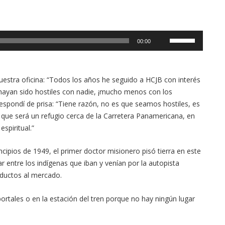
flecha
arriba/abajo
para
Utiliza
aumentar
00:00
las
o
teclas
disminuir
de
el
flecha
nuestra oficina: “Todos los años he seguido a HCJB con interés
volumen.
arriba/abajo
hayan sido hostiles con nadie, ¡mucho menos con los
para
espondí de prisa: “Tiene razón, no es que seamos hostiles, es
aumentar
 que será un refugio cerca de la Carretera Panamericana, en
o
espiritual.”
disminuir
el
cipios de 1949, el primer doctor misionero pisó tierra en este
volumen.
ar entre los indígenas que iban y venían por la autopista
oductos al mercado.
ortales o en la estación del tren porque no hay ningún lugar