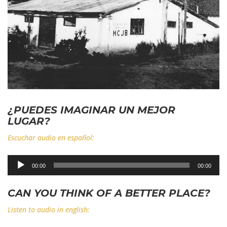
¿PUEDES IMAGINAR UN MEJOR
LUGAR?
Escuchar audio en español:
Reproductor
00:00
00:00
de
audio
CAN YOU THINK OF A BETTER PLACE?
Listen to audio in english: