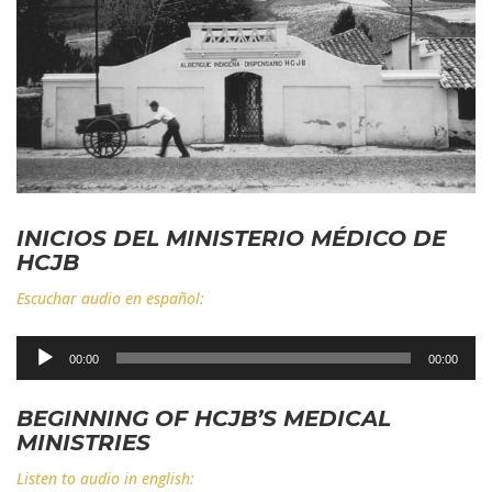
INICIOS DEL MINISTERIO MÉDICO DE
HCJB
Escuchar audio en español:
Reproductor
00:00
00:00
de
audio
BEGINNING OF HCJB’S MEDICAL
MINISTRIES
Listen to audio in english: