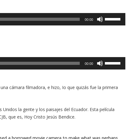
Utiliza
00:00
las
teclas
de
flecha
arriba/abajo
para
Utiliza
aumentar
00:00
las
o
teclas
disminuir
de
el
flecha
 una cámara filmadora, e hizo, Io que quizás fue la primera
volumen.
arriba/abajo
para
aumentar
 Unidos la gente y los paisajes del Ecuador. Esta película
o
CJB, que es, Hoy Cristo Jesús Bendice.
disminuir
el
volumen.
e used a borrowed movie camera to make what was perhaps