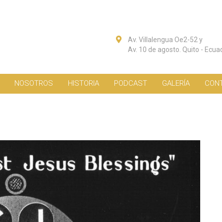
Av. Villalengua Oe2-52 y
Av. 10 de agosto. Quito - Ecua
NOSOTROS
HISTORIA
PODCAST
GALERÍA
CON