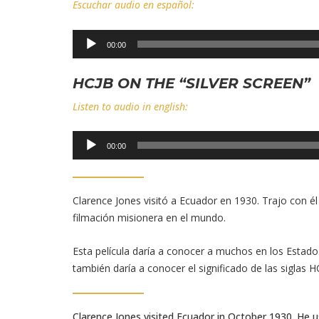
Escuchar audio en español:
Reproductor
00:00
de
audio
HCJB ON THE “SILVER SCREEN”
Listen to audio in english:
Reproductor
00:00
de
audio
Clarence Jones visitó a Ecuador en 1930. Trajo con él
filmación misionera en el mundo.
Esta película daría a conocer a muchos en los Estados
también daría a conocer el significado de las siglas H
Clarence Jones visited Ecuador in October 1930. H