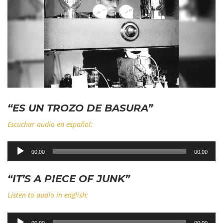
“ES UN TROZO DE BASURA”
Escuchar audio en español:
Reproductor
00:00
00:00
de
audio
“IT’S A PIECE OF JUNK”
Listen to audio in english:
Reproductor
00:00
00:00