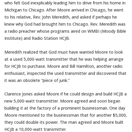
who felt God inexplicably leading him to drive from his home in
Michigan to Chicago. After Moore arrived in Chicago, he went
to his relative, Rev. John Meredith, and asked if perhaps he
knew why God had brought him to Chicago. Rev. Meredith was
a radio preacher whose programs aired on WMBI (Moody Bible
Institute) and Radio Station HCJB.
Meredith realized that God must have wanted Moore to look
at a used 5,000-watt transmitter that he was helping arrange
for HCJB to purchase. Moore and Bill Hamilton, another radio
enthusiast, inspected the used transmitter and discovered that
it was an obsolete “piece of junk.”
Clarence Jones asked Moore if he could design and build HCJB a
new 5,000-watt transmitter. Moore agreed and soon began
building it at the factory of a prominent businessman. One day
Moore mentioned to the businessman that for another $5,000,
they could double its power. The man agreed and Moore built
HCJB a 10,000-watt transmitter.