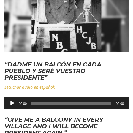
“DADME UN BALCÓN EN CADA
PUEBLO Y SERÉ VUESTRO
PRESIDENTE”
Escuchar audio en español:
Reproductor
00:00
00:00
de
audio
“GIVE ME A BALCONY IN EVERY
VILLAGE AND I WILL BECOME
PRESIDENT AGAIN.”