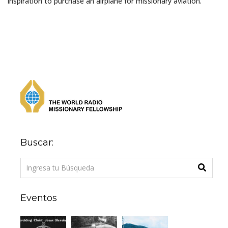
inspiration to purchase an airplane for missionary aviation.
Buscar:
Eventos