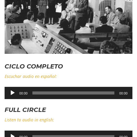
CICLO COMPLETO
Escuchar audio en español:
Reproductor
00:00
00:00
de
audio
FULL CIRCLE
Listen to audio in english:
Reproductor
00:00
00:00