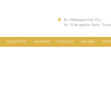
Av. Villalengua Oe2-52 y
Av. 10 de agosto. Quito - Ecua
NOSOTROS
HISTORIA
PODCAST
GALERÍA
CON